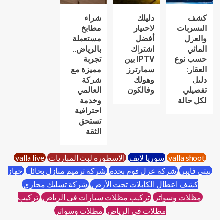
كشف
دليلك
شراء
التسربات
لاختيار
مطابخ
والعزل
أفضل
مستعملة
المائي
اشتراك
بالرياض..
حسب نوع
IPTV بين
تجربة
العقار:
سمارترز
مميزة مع
دليل
وهولك
شركة
تفصيلي
وفالكون
العالمي
لكل حالة
وخدمة
احترافية
تستحق
الثقة
yalla shoot
سوريا لايف
الاسطورة لبث المباريات
yalla live
بيتي فايبر
شركة عزل فوم بجدة
شركة ترميم منازل بحائل
جهاز
كشف اعطال الكابلات تحت الأرض
شركة تسليك مجاري
مظلات وسواتر
تركيب مظلات سيارات في الرياض
تركيب
مظلات في الرياض
مظلات وسواتر