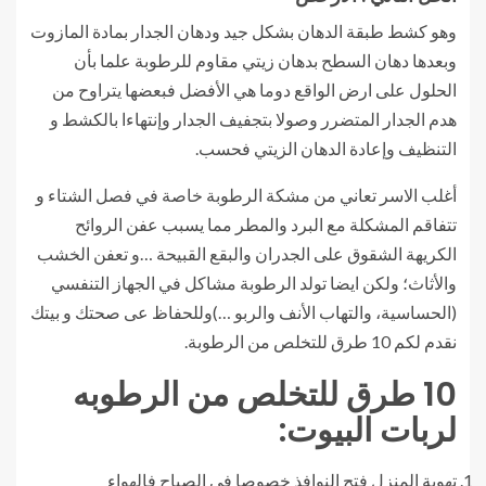
وهو كشط طبقة الدهان بشكل جيد ودهان الجدار بمادة المازوت
وبعدها دهان السطح بدهان زيتي مقاوم للرطوبة علما بأن
الحلول على ارض الواقع دوما هي الأفضل فبعضها يتراوح من
هدم الجدار المتضرر وصولا بتجفيف الجدار وإنتهاءا بالكشط و
التنظيف وإعادة الدهان الزيتي فحسب.
أغلب الاسر تعاني من مشكة الرطوبة خاصة في فصل الشتاء و
تتفاقم المشكلة مع البرد والمطر مما يسبب عفن الروائح
الكريهة الشقوق على الجدران والبقع القبيحة …و تعفن الخشب
والأثاث؛ ولكن ايضا تولد الرطوبة مشاكل في الجهاز التنفسي
(الحساسية، والتهاب الأنف والربو …)وللحفاظ عى صحتك و بيتك
نقدم لكم 10 طرق للتخلص من الرطوبة.
10 طرق للتخلص من الرطوبه
لربات البيوت:
تهوية المنزل فتح النوافذ خصوصا في الصباح فالهواء