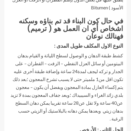
الأسود ) Bitumen
في حال كون البناء قد تم بناؤه وسكنه
اشخاص أي ان العمل هو ( ترميم)
فهنالك نوعان
النوع الاول المكلف طويل المدى :
كشط طبقة الدهان و الوصول لسطح اللياثة و القيام بدهان
البيتومين أو سائل العزل النفطي – الزفت – القطران – على
الجدار و تركه ليجف لمدة24 ساعة وإضافة طبقة أخرى عليه
تكون اقل من1 ملميتر حتى لا يسبب تشرخ المعجون ؛بعد ذلك
يتم إكساء العازل بمادة المعجون ويفضل أن يكون – معجون
بلدي زائد الغراء و السيبيداك ؛وبعد جفاف المعجون بمدة لا تزيد
عن40 ساعة ولا تقل عن28 ساعة تقريبا يمكن دهان السطح
بدهان زيتي وبعدها يمكن دهانه بالبلاستيك أو الزيتي حسب
الرغبة .
الحل الثاني : الأرخص