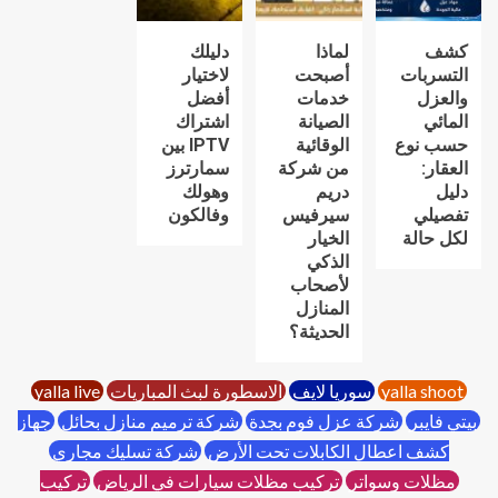
كشف
لماذا
دليلك
التسربات
أصبحت
لاختيار
والعزل
خدمات
أفضل
المائي
الصيانة
اشتراك
حسب نوع
الوقائية
IPTV بين
العقار:
من شركة
سمارترز
دليل
دريم
وهولك
تفصيلي
سيرفيس
وفالكون
لكل حالة
الخيار
الذكي
لأصحاب
المنازل
الحديثة؟
yalla shoot
سوريا لايف
الاسطورة لبث المباريات
yalla live
بيتي فايبر
شركة عزل فوم بجدة
شركة ترميم منازل بحائل
جهاز
كشف اعطال الكابلات تحت الأرض
شركة تسليك مجاري
مظلات وسواتر
تركيب مظلات سيارات في الرياض
تركيب