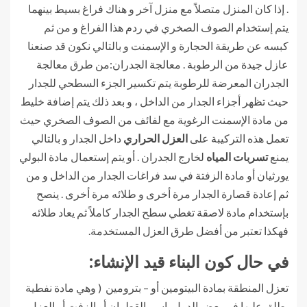
. إذا كان المنزل متصلاً مع منزل آخر و هناك فراغ بسيط بينهما
يتم إستخدام الصوف الصخري في ردم هذا الفراغ و من ثم
كبسه عن طريقة الحجارة و الإسمنت و بالتالي نكون قد صنعنا
عازل جيدة من الرطوبة . معالجة الجدران:من طرق معالجة
الجدران المعرضة للرطوبة يتم تكسير الجزء السطحي للجدار
حيث تظهر أجزاء الجدار من الداخل ، و بعد ذلك يتم إضافة خليط
من مادة الإسمنت الرغوية مع لفائف من الصوف الصخري حيث
تعمل هذه التركيبة على
العزل الحراري
داخل الجدار و بالتالي
يمنع
تسربات المياه
لخارج الجدران . أو يتم إستعمال مادة البولي
يورثيان أو مادة الزفتة في سد فراغات الجدار من الداخل و من
ثم إعادة قصارة الجدار مرة أخرى و طلائه مرة أخرى . ينصح
بإستخدام مادة لاصقة تغطي سطح الجدار كاملاً ثم يعاد طلائه
فهكذا تعتبر من أفضل طرق العزل المستخدمة.
في حال كون البناء قيد الإنشاء:
تعزل المنطقة بمادة البيتومين أو – بترومين ( وهي مادة نفطية
يطلق عليها في بعض الدول بإسم القطران أو الزفت أو العزل