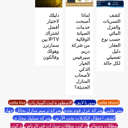
كشف
لماذا
دليلك
التسربات
أصبحت
لاختيار
والعزل
خدمات
أفضل
المائي
الصيانة
اشتراك
حسب نوع
الوقائية
IPTV بين
العقار:
من شركة
سمارترز
دليل
دريم
وهولك
تفصيلي
سيرفيس
وفالكون
لكل حالة
الخيار
الذكي
لأصحاب
المنازل
الحديثة؟
yalla shoot
سوريا لايف
الاسطورة لبث المباريات
yalla live
بيتي فايبر
شركة عزل فوم بجدة
شركة ترميم منازل بحائل
جهاز
كشف اعطال الكابلات تحت الأرض
شركة تسليك مجاري
مظلات وسواتر
تركيب مظلات سيارات في الرياض
تركيب