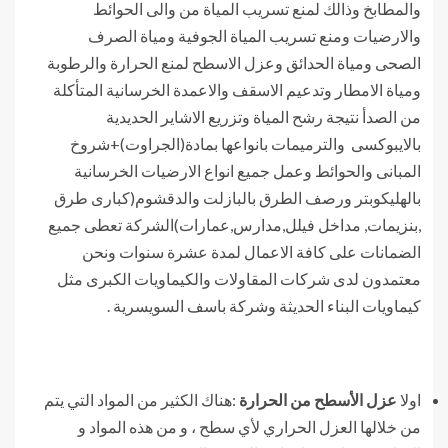
والمطابخ وذالك لمنع تسريب المياة من والى الحوائط
والارضيات ومنع تسريب المياة الجوفية ومياة الصرف
الصحى ومياة الحدائق وعزل الاسطح لمنع الحرارة والرطوبة
ومياة الامطار وتدعيم الاسقف والاعمدة الخرسانية المتأكلة
من الصدأ نتيجة رشح المياة وتزريع الاشاير الحديدية
بالايبوكسى والترميمات بانواعها بمادة(الجراوت)+شروخ
المبانى والحوائط وعمل جميع انواع الارضيات الخرسانية
بالهليكوبتر ورصف الطرق بالبازلت والدقشوم(كبارى طرق
,بنزيمات, مداخل فيلل,مدارس,عمارات)الشركة تعطى جميع
الضمانات على كافة الاعمال لمدة عشرة سنوات ونحن
معتمدون لدى شركات المقاولات والكيماويات الكبرى مثل
كيماويات البناء الحديثة وشركة باسف السويسرية .
اولا
عزل الأسطح من الحرارة
:هناك الكثير من المواد التي يتم
من خلالها العزل الحراري لأي سطح ، و من هذه المواد و