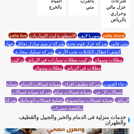
شركات
بالقرب
المياه
عزل مائي
مني
بالخرج
وحراري
بالرياض
yalla shoot
سوريا لايف
الاسطورة لبث المباريات
yalla live
بيتي فايبر
شركة عزل فوم بجدة
شركة ترميم منازل بحائل
جهاز
كشف اعطال الكابلات تحت الأرض
شركة تسليك مجاري
مظلات وسواتر
تركيب مظلات سيارات في الرياض
تركيب
مظلات في الرياض
مظلات وسواتر
دعاء القنوت
شركة تنظيف افران
صيانة غسالات الدمام
صيانة
غسالات ال جي
صيانة غسالات بمكة
شركة صيانة غسالات
الرياض
صيانة غسالات سامسونج
تصليح غسالات اتوماتيك
شركة
مكافحة حشرات
خدمات منزلية فى الدمام والخبر والجبيل والقطيف
والظهران