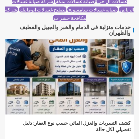
غسالات ال جي
صيانة غسالات بمكة
شركة صيانة غسالات
الرياض
صيانة غسالات سامسونج
تصليح غسالات اتوماتيك
شركة
مكافحة حشرات
خدمات منزلية فى الدمام والخبر والجبيل والقطيف
والظهران
كشف التسربات والعزل المائي حسب نوع العقار: دليل
تفصيلي لكل حالة