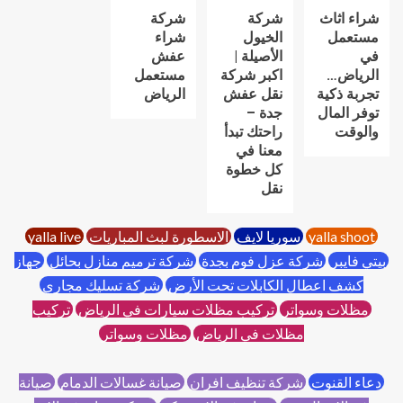
شراء اثاث
شركة
شركة
مستعمل
الخيول
شراء
في
الأصيلة |
عفش
الرياض…
اكبر شركة
مستعمل
تجربة ذكية
نقل عفش
الرياض
توفر المال
جدة –
والوقت
راحتك تبدأ
معنا في
كل خطوة
نقل
yalla shoot
سوريا لايف
الاسطورة لبث المباريات
yalla live
بيتي فايبر
شركة عزل فوم بجدة
شركة ترميم منازل بحائل
جهاز
كشف اعطال الكابلات تحت الأرض
شركة تسليك مجاري
مظلات وسواتر
تركيب مظلات سيارات في الرياض
تركيب
مظلات في الرياض
مظلات وسواتر
دعاء القنوت
شركة تنظيف افران
صيانة غسالات الدمام
صيانة