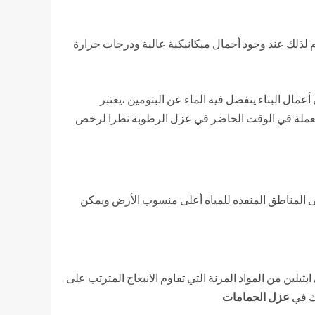
م لذلك عند وجود أحمال ميكانيكية عالية ودرجات حرارة
عمال البناء ينفصل فيه الماء عن البتومين ،يعتبر
المستعملة في الوقت الحاضر في عزل الرطوبة نظرا لرخص
ى المناطق المنفذه للمياه أعلى منسوب الأرض ويمكن
زلة للمباني يجب أن يكون سمكه لا يقل عن 0.46 مم ووزنه حوالي 0.48 كجم / م2 ويعتبر البولي ايثيلين من المواد المرنة التي تقاوم الانبعاج المترتب على
لك في
عزل الحمامات