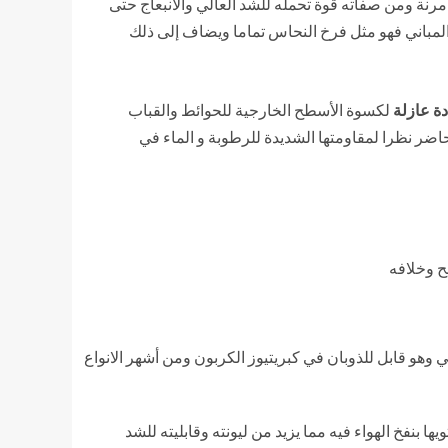
لنحاس مانع جيد للرطوبة والماء وهو مادة مرنة ومن صفاته قوة تحمله للشد العالي والانبعاج حتى
المباني فهو مثل فرخ النحاس تماما ويضاف إلى ذلك
ة عازلة
لكسوة الأسطح الخارجية للحوائط والقباب
لحاضر نظرا لمقاومتها الشديدة للرطوبة و الماء في
ح وخلافه
ي وهو قابل للذوبان في كبريتيوز الكربون ومن أشهر الانواع
 بنفخ الهواء فيه مما يزيد من ليونته وقابليته للشد