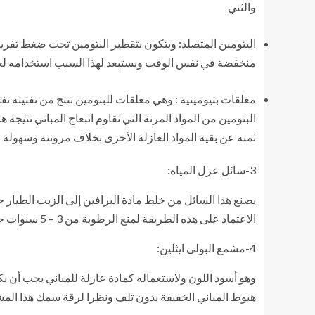
والثني
البتومين المتصلد: ويتكون بتقطير البتومين تحت ضغط تفريغ
منخفضة في نفس الوقت ويستبعد لهذا السبب استخدامه لعز
معلقات بتيومينية : وهي معلقات للبتومين تنتج من تفتيته تف
البتومين من المواد المرنة التي تقاوم انبعاج المباني نتي
ثمنه عن بقية المواد العازلة الأخرى بخلاف مرونته وسهولة
3-سائل عزل المياه:
يصنع هذا السائل من خلط مادة البرافين إلى الزيت الطيار
الاعتماد على هذه الطريقة لمنع الرطوبة من 3 – 5 سنوات حسب نوع المادة وكيفية تعرضها للرطوبة
4-مشمع البولى ايثلين:
هبوط المباني الخفيفة بدون تلف ونظرا لرقة سمك هذا الم