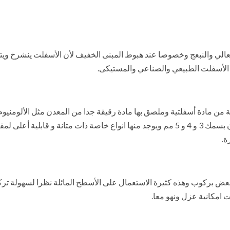
عالي والنبعج وخصوصا عند هبوط المبنى الخفيف لأن الأسفلت ينشرخ وي
ا الأسفلت الطبيعي والصناعي والمستيكى.
ة من مادة أسفلتية وملصق بها مادة رقيقة جدا من المعدن مثل الألومنيوم
أيضا داخل الحوائط والأسقف أو على الأسطح النهائية و تكون بسمك 3 و 4 و 5 مم ويوجد منها انوا
ة.
عض بركوب وهذه كثيرة الاستعمال على الأسطح المائلة نظرا لسهولة تركيب
ت امكانية عزل ونهو معا.