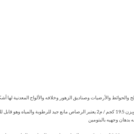
الحوائط والأرضيات وصناديق الزهور وخلافه والألواح المعدنية لها أشكا
ألواح الرصاص : يجب أن يكون سمك اللوح لا يقل عن 3 مم ويزن 19.5 كجم / م2 يعتبر الرصاص 
بدهان وجهيه بالبتومين