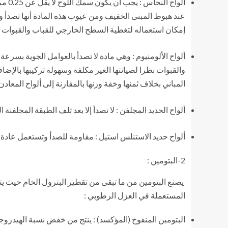
عند هبوط المبنى الخفيف ومن عيوب هذه المادة أنها تصدأ 
إمكان استعماله لتغطية السطح الخارجي للقباب والقبوات 
ألواح الألومنيوم : وهي مادة لا تصدأ بالعوامل الجوية بسرعة
والقبوات نظرا لصيانتها الغير مكلفة وسهولة تركيبها بالإضاف
المباني بخلاف ثمنها وخفة وزنها بالمقارنة إلى ألواح المعادن
ألواح الحديد المجلفن : لا تصدأ إلا بعد تلف الطبقة المجلفنة
ألواح حديد الاستنلس استيل : مقاومة للصدأ وتستعمل عادة 
2-البتومين :
يصنع البتومين من ما تبقى من تقطير البترول الخام حيث يترا
المستعملة في العزل الرطوبي :
البتومين المنفوخ (المؤكسد) : ينتج من خفض نسبة الهيدروجين