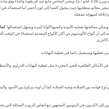
ألواح النحاس : يجب أن يكون سمك اللوح لا يقل عن 0.25 مم ويزن 2.28 كجم / م2 ويعتبر ا
وتتغير معالم سطحيها حيث يتحول الصدأ إلى لون أخضر أما استعماله في 
وخلافه لسهولة تشغيله
 ويمكن معالجتها بعملية الأنودة وكسبها ألوانا كثيرة ويسهل استعمالها
كماد
ة إلى أن ألواح الألومنيوم من أكثر الألواح المعدنية استعمالا في الوقت ا
 الآخرى
 التي تغطيها ويستعمل دائما في تغطية النهايات
في الأماكن الظاهرة للعين المجردة مثل تغطية النهايات للدراوي والأسط
وح قوامه بين الصلابة وشبه الصلابة كما أن لونه يتراوح بين الأسود والبن
 إلى الكربون في البتومين المصهور مع انقاص الزيوت السائلة التي يحتويها