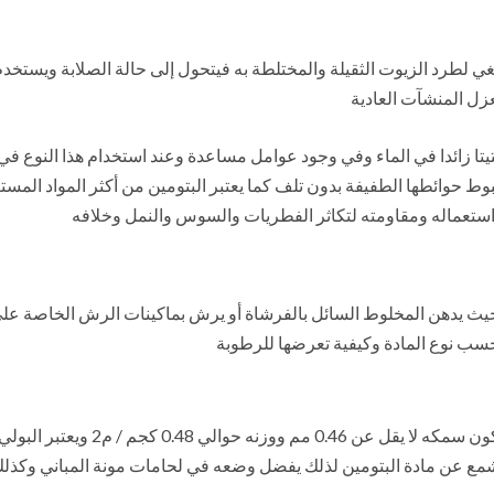
ي لطرد الزيوت الثقيلة والمختلطة به فيتحول إلى حالة الصلابة ويستخد
ل المنشآت العادية
تيتا زائدا في الماء وفي وجود عوامل مساعدة وعند استخدام هذا النوع في أ
جة هبوط حوائطها الطفيفة بدون تلف كما يعتبر البتومين من أكثر المواد 
 استعماله ومقاومته لتكاثر الفطريات والسوس والنمل وخلافه
 حيث يدهن المخلوط السائل بالفرشاة أو يرش بماكينات الرش الخاصة عل
وهو أسود اللون ولاستعماله كمادة عا
شمع عن مادة البتومين لذلك يفضل وضعه في لحامات مونة المباني وكذ