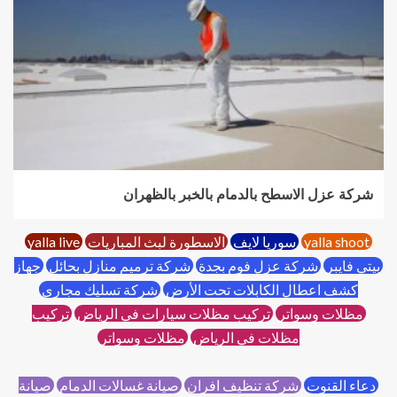
شركة عزل الاسطح بالدمام بالخبر بالظهران
yalla shoot
سوريا لايف
الاسطورة لبث المباريات
yalla live
بيتي فايبر
شركة عزل فوم بجدة
شركة ترميم منازل بحائل
جهاز
كشف اعطال الكابلات تحت الأرض
شركة تسليك مجاري
مظلات وسواتر
تركيب مظلات سيارات في الرياض
تركيب
مظلات في الرياض
مظلات وسواتر
دعاء القنوت
شركة تنظيف افران
صيانة غسالات الدمام
صيانة