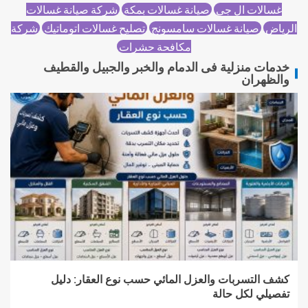
غسالات ال جي
صيانة غسالات بمكة
شركة صيانة غسالات
الرياض
صيانة غسالات سامسونج
تصليح غسالات اتوماتيك
شركة
مكافحة حشرات
خدمات منزلية فى الدمام والخبر والجبيل والقطيف
والظهران
كشف التسربات والعزل المائي حسب نوع العقار: دليل
تفصيلي لكل حالة