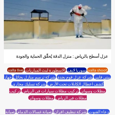
عزل أسطح بالرياض : منزل الدقة يُحقِّق الحماية والجودة
yalla shoot
سوريا لايف
الاسطورة لبث المباريات
yalla live
بيتي فايبر
شركة عزل فوم بجدة
شركة ترميم منازل بحائل
جهاز
كشف اعطال الكابلات تحت الأرض
شركة تسليك مجاري
مظلات وسواتر
تركيب مظلات سيارات في الرياض
تركيب
مظلات في الرياض
مظلات وسواتر
دعاء القنوت
شركة تنظيف افران
صيانة غسالات الدمام
صيانة