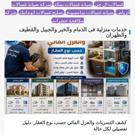
غسالات ال جي
صيانة غسالات بمكة
شركة صيانة غسالات
الرياض
صيانة غسالات سامسونج
تصليح غسالات اتوماتيك
شركة
مكافحة حشرات
خدمات منزلية فى الدمام والخبر والجبيل والقطيف
والظهران
كشف التسربات والعزل المائي حسب نوع العقار: دليل
تفصيلي لكل حالة