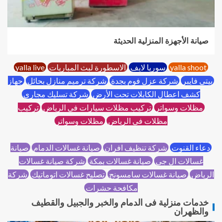
صيانة الأجهزة المنزلية الحديثة
yalla shoot
سوريا لايف
الاسطورة لبث المباريات
yalla live
بيتي فايبر
شركة عزل فوم بجدة
شركة ترميم منازل بحائل
جهاز
كشف اعطال الكابلات تحت الأرض
شركة تسليك مجاري
مظلات وسواتر
تركيب مظلات سيارات في الرياض
تركيب
مظلات في الرياض
مظلات وسواتر
دعاء القنوت
شركة تنظيف افران
صيانة غسالات الدمام
صيانة
غسالات ال جي
صيانة غسالات بمكة
شركة صيانة غسالات
الرياض
صيانة غسالات سامسونج
تصليح غسالات اتوماتيك
شركة
مكافحة حشرات
خدمات منزلية فى الدمام والخبر والجبيل والقطيف
والظهران