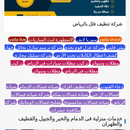
شركة تنظيف فلل بالرياض
yalla shoot
سوريا لايف
الاسطورة لبث المباريات
yalla live
بيتي فايبر
شركة عزل فوم بجدة
شركة ترميم منازل بحائل
جهاز
كشف اعطال الكابلات تحت الأرض
شركة تسليك مجاري
مظلات وسواتر
تركيب مظلات سيارات في الرياض
تركيب
مظلات في الرياض
مظلات وسواتر
دعاء القنوت
شركة تنظيف افران
صيانة غسالات الدمام
صيانة
غسالات ال جي
صيانة غسالات بمكة
شركة صيانة غسالات
الرياض
صيانة غسالات سامسونج
تصليح غسالات اتوماتيك
شركة
مكافحة حشرات
خدمات منزلية فى الدمام والخبر والجبيل والقطيف
والظهران